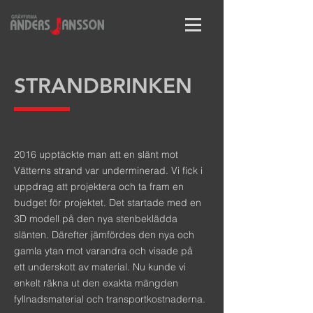
STRANDBRINKEN
2016 upptäckte man att en slänt mot
Vätterns strand var underminerad. Vi fick i
uppdrag att projektera och ta fram en
budget för projektet. Det startade med en
3D modell på den nya stenbeklädda
slänten. Därefter jämfördes den nya och
gamla ytan mot varandra och visade på
ett underskott av material. Nu kunde vi
enkelt räkna ut den exakta mängden
fyllnadsmaterial och transportkostnaderna.